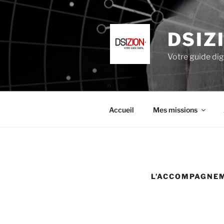
Aller
au
contenu
DSIZ
principal
Votre guide dig
Accueil
Mes missions
L’ACCOMPAGNE