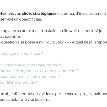
nte
dans vos
choix stratégiques
en termes d’investissement 
nsemble un objectif clair.
mplacer sa boite mail, à installer un firewall, ou mettre à jour 
 pas exprimé.
e question à se poser est « Pourquoi ? » – « A quel besoin répon
e changer de boite mail ?
calendrier avec mes collaborateurs ?
 ma société apparaisse en nom de domaine ?
essources avec d’autre personne ?
curité et la mobilité ?
on objectif permet de valider la pertinence du projet, mais au
our satisfaire le vrai besoin…