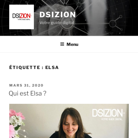
Aller
au
DSIZION
contenu
Votre guide digital
principal
Menu
ÉTIQUETTE :
ELSA
PUBLIÉ
MARS 31, 2020
LE
Qui est Elsa ?