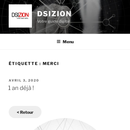
Aller
au
DSIZION
contenu
Votre guide digital
principal
Menu
ÉTIQUETTE :
MERCI
PUBLIÉ
AVRIL 3, 2020
LE
1 an déjà !
< Retour