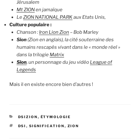
Jérusalem
Mt ZION
en jamaïque
Le
ZION NATIONAL PARK
aux Etats Unis,
Culture populaire :
Chanson :
Iron Lion Zion
– Bob Marley
Sion
(Zion en anglais), la cité souterraine des
humains rescapés vivant dans le « monde réel »
dans la trilogie
Matrix
Sion
, un personnage du jeu vidéo
League of
Legends
Mais il en existe encore bien d’autres !
CATÉGORIES
DSIZION
,
ÉTYMOLOGIE
ÉTIQUETTES
DSI
,
SIGNIFICATION
,
ZION