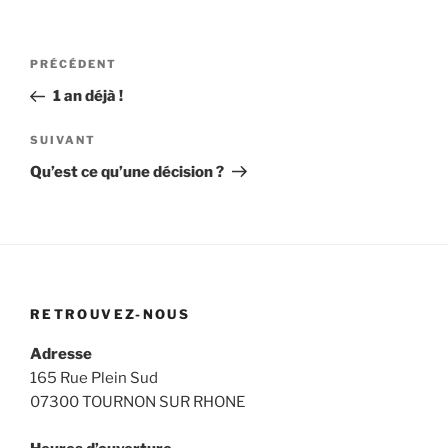
Navigation
Article
PRÉCÉDENT
de
précédent
1 an déjà !
l’article
Article
SUIVANT
suivant
Qu’est ce qu’une décision ?
RETROUVEZ-NOUS
Adresse
165 Rue Plein Sud
07300 TOURNON SUR RHONE